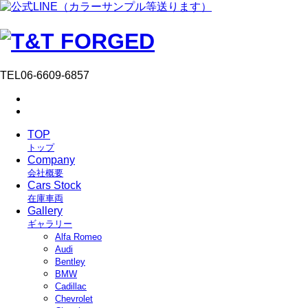
TEL
06-6609-6857
TOP
トップ
Company
会社概要
Cars Stock
在庫車両
Gallery
ギャラリー
Alfa Romeo
Audi
Bentley
BMW
Cadillac
Chevrolet