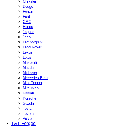
Chrysler
Dodge
Ferrari
Ford
GMC
Honda
Jaguar
Jeep
Lamborghini
Land Rover
Lexus
Lotus
Maserati
Mazda
McLaren
Mercedes-Benz
Mini Cooper
Mitsubishi
Nissan
Porsche
Suzuki
Tesla
Toyota
Volvo
T&T Forged