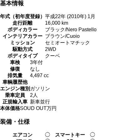
基本情報
年式（初年度登録）
平成22年 (2010年) 1月
走行距離
16,000 km
ボディカラー
ブラック/Nero Pastello
インテリアカラー
ブラウン/Cuoio
ミッション
セミオートマチック
駆動方式
2WD
ボディタイプ
クーペ
車検
3年付
修復
なし
排気量
4,497 cc
車輌履歴他
エンジン種別
ガソリン
乗車定員
2人
正規輸入車
新車並行
本体価格
SOUD OUT万円
装備・仕様
エアコン
◯
スマートキー
◯