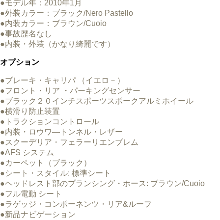
●モデル年：2010年1月
●外装カラー：ブラック/Nero Pastello
●内装カラー：ブラウン/Cuoio
●事故歴名なし
●内装・外装（かなり綺麗です）
オプション
●ブレーキ・キャリパ （イエロ－）
●フロント・リア ・パーキングセンサー
●ブラック２０インチスポーツスポークアルミホイール
●横滑り防止装置
●トラクションコントロール
●内装・ロウワ―トンネル・レザー
●スクーデリア・フェラーリエンブレム
●AFS システム
●カーペット（ブラック）
●シート・スタイル: 標準シート
●ヘッドレスト部のプランシング・ホース: ブラウン/Cuoio
●フル電動 シート
●ラゲッジ・コンポーネンツ・リア&ルーフ
●新品ナビゲーション