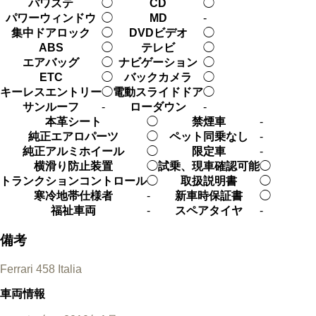
パワステ
◯
CD
◯
パワーウィンドウ
◯
MD
-
集中ドアロック
◯
DVDビデオ
◯
ABS
◯
テレビ
◯
エアバッグ
◯
ナビゲーション
◯
ETC
◯
バックカメラ
◯
キーレスエントリー
◯
電動スライドドア
◯
サンルーフ
-
ローダウン
-
本革シート
◯
禁煙車
-
純正エアロパーツ
◯
ペット同乗なし
-
純正アルミホイール
◯
限定車
-
横滑り防止装置
◯
試乗、現車確認可能
◯
トランクションコントロール
◯
取扱説明書
◯
寒冷地帯仕様者
-
新車時保証書
◯
福祉車両
-
スペアタイヤ
-
備考
Ferrari 458 Italia
車両情報