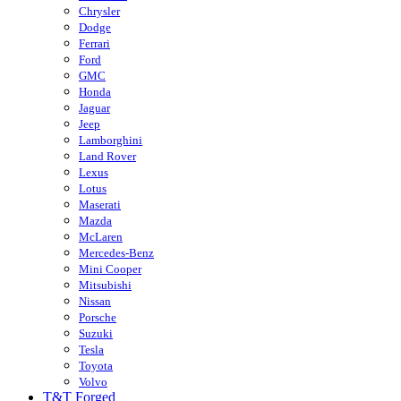
Chrysler
Dodge
Ferrari
Ford
GMC
Honda
Jaguar
Jeep
Lamborghini
Land Rover
Lexus
Lotus
Maserati
Mazda
McLaren
Mercedes-Benz
Mini Cooper
Mitsubishi
Nissan
Porsche
Suzuki
Tesla
Toyota
Volvo
T&T Forged