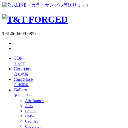
TEL
06-6609-6857
TOP
トップ
Company
会社概要
Cars Stock
在庫車両
Gallery
ギャラリー
Alfa Romeo
Audi
Bentley
BMW
Cadillac
Chevrolet