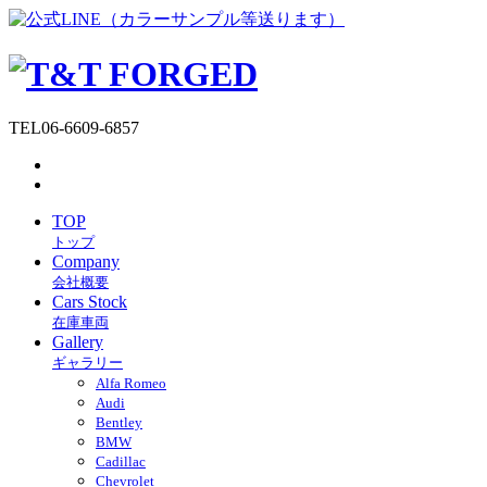
TEL
06-6609-6857
TOP
トップ
Company
会社概要
Cars Stock
在庫車両
Gallery
ギャラリー
Alfa Romeo
Audi
Bentley
BMW
Cadillac
Chevrolet