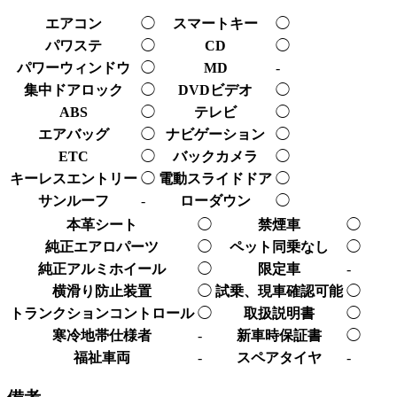
エアコン
◯
スマートキー
◯
パワステ
◯
CD
◯
パワーウィンドウ
◯
MD
-
集中ドアロック
◯
DVDビデオ
◯
ABS
◯
テレビ
◯
エアバッグ
◯
ナビゲーション
◯
ETC
◯
バックカメラ
◯
キーレスエントリー
◯
電動スライドドア
◯
サンルーフ
-
ローダウン
◯
本革シート
◯
禁煙車
◯
純正エアロパーツ
◯
ペット同乗なし
◯
純正アルミホイール
◯
限定車
-
横滑り防止装置
◯
試乗、現車確認可能
◯
トランクションコントロール
◯
取扱説明書
◯
寒冷地帯仕様者
-
新車時保証書
◯
福祉車両
-
スペアタイヤ
-