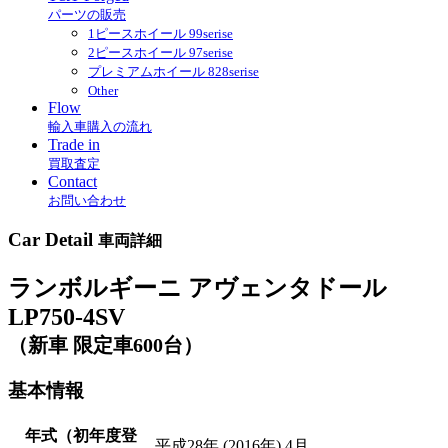
パーツの販売
1ピースホイール 99serise
2ピースホイール 97serise
プレミアムホイール 828serise
Other
Flow
輸入車購入の流れ
Trade in
買取査定
Contact
お問い合わせ
Car Detail
車両詳細
ランボルギーニ アヴェンタドール
LP750-4SV
（新車 限定車600台）
基本情報
年式（初年度登
平成28年 (2016年) 4月