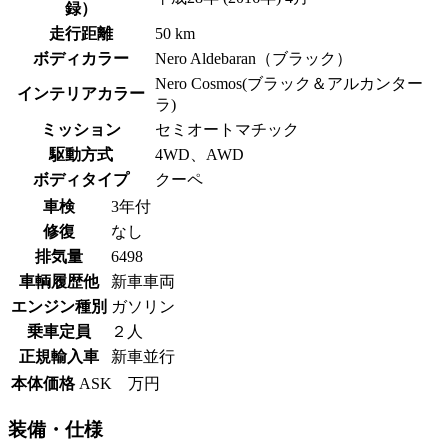
録）
走行距離
50 km
ボディカラー
Nero Aldebaran（ブラック）
Nero Cosmos(ブラック＆アルカンター
インテリアカラー
ラ)
ミッション
セミオートマチック
駆動方式
4WD、AWD
ボディタイプ
クーペ
車検
3年付
修復
なし
排気量
6498
車輌履歴他
新車車両
エンジン種別
ガソリン
乗車定員
２人
正規輸入車
新車並行
本体価格
ASK 万円
装備・仕様