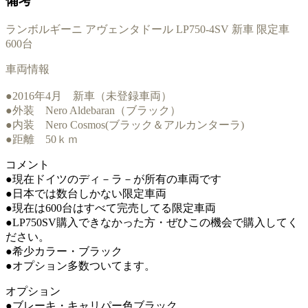
備考
ランボルギーニ アヴェンタドール LP750-4SV 新車 限定車
600台
車両情報
●2016年4月 新車（未登録車両）
●外装 Nero Aldebaran（ブラック）
●内装 Nero Cosmos(ブラック＆アルカンターラ)
●距離 50ｋｍ
コメント
●現在ドイツのディ－ラ－が所有の車両です
●日本では数台しかない限定車両
●現在は600台はすべて完売してる限定車両
●LP750SV購入できなかった方・ぜひこの機会で購入してく
ださい。
●希少カラー・ブラック
●オプション多数ついてます。
オプション
●ブレーキ・キャリパー色ブラック