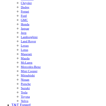
Chrysler
Dodge
Ferrari
Ford
GMC
Honda
Jaguar
Jeep
Lamborghini
Land Rover
Lexus
Lotus
Maserati
Mazda
McLaren
Mercedes-Benz
Mini Cooper
Mitsubishi
Nissan
Porsche
Suzuki
Tesla
Toyota
Volvo
T&T Forged