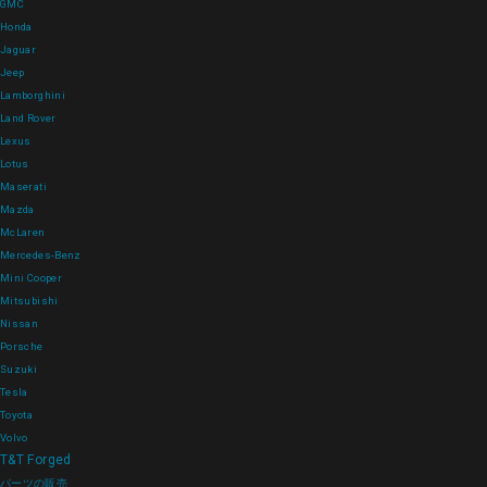
GMC
Honda
Jaguar
Jeep
Lamborghini
Land Rover
Lexus
Lotus
Maserati
Mazda
McLaren
Mercedes-Benz
Mini Cooper
Mitsubishi
Nissan
Porsche
Suzuki
Tesla
Toyota
Volvo
T&T Forged
パーツの販売