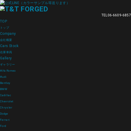
TEL
06-6609-6857
TOP
トップ
Company
会社概要
Cars Stock
在庫車両
Gallery
ギャラリー
Alfa Romeo
Audi
Bentley
BMW
Cadillac
Chevrolet
Chrysler
Dodge
Ferrari
Ford