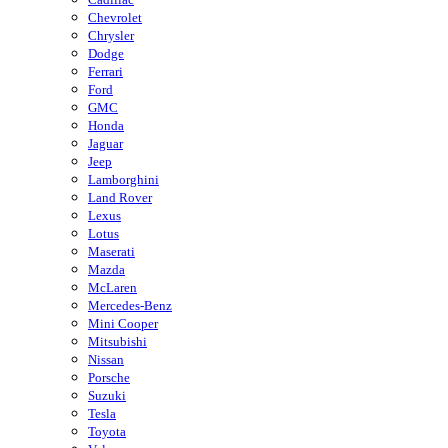
Chevrolet
Chrysler
Dodge
Ferrari
Ford
GMC
Honda
Jaguar
Jeep
Lamborghini
Land Rover
Lexus
Lotus
Maserati
Mazda
McLaren
Mercedes-Benz
Mini Cooper
Mitsubishi
Nissan
Porsche
Suzuki
Tesla
Toyota