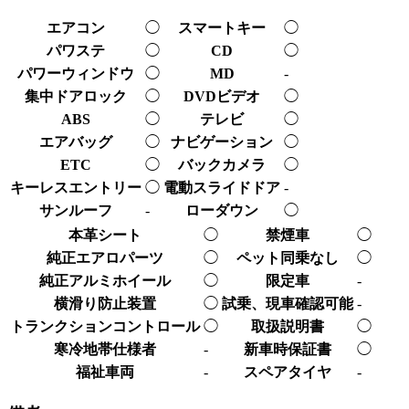
エアコン
◯
スマートキー
◯
パワステ
◯
CD
◯
パワーウィンドウ
◯
MD
-
集中ドアロック
◯
DVDビデオ
◯
ABS
◯
テレビ
◯
エアバッグ
◯
ナビゲーション
◯
ETC
◯
バックカメラ
◯
キーレスエントリー
◯
電動スライドドア
-
サンルーフ
-
ローダウン
◯
本革シート
◯
禁煙車
◯
純正エアロパーツ
◯
ペット同乗なし
◯
純正アルミホイール
◯
限定車
-
横滑り防止装置
◯
試乗、現車確認可能
-
トランクションコントロール
◯
取扱説明書
◯
寒冷地帯仕様者
-
新車時保証書
◯
福祉車両
-
スペアタイヤ
-