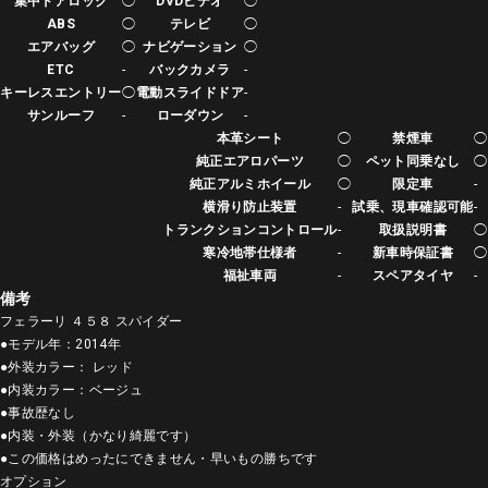
集中ドアロック
◯
DVDビデオ
◯
ABS
◯
テレビ
◯
エアバッグ
◯
ナビゲーション
◯
ETC
-
バックカメラ
-
キーレスエントリー
◯
電動スライドドア
-
サンルーフ
-
ローダウン
-
本革シート
◯
禁煙車
◯
純正エアロパーツ
◯
ペット同乗なし
◯
純正アルミホイール
◯
限定車
-
横滑り防止装置
-
試乗、現車確認可能
-
トランクションコントロール
-
取扱説明書
◯
寒冷地帯仕様者
-
新車時保証書
◯
福祉車両
-
スペアタイヤ
-
備考
フェラーリ ４５８ スパイダー
●モデル年：2014年
●外装カラー： レッド
●内装カラー：ベージュ
●事故歴なし
●内装・外装（かなり綺麗です）
●この価格はめったにできません・早いもの勝ちです
オプション