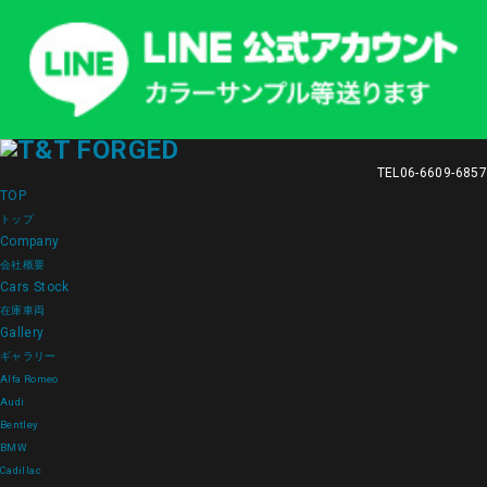
TEL
06-6609-6857
TOP
トップ
Company
会社概要
Cars Stock
在庫車両
Gallery
ギャラリー
Alfa Romeo
Audi
Bentley
BMW
Cadillac