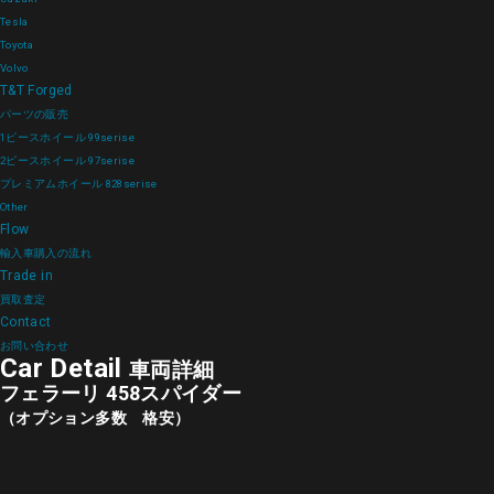
Tesla
Toyota
Volvo
T&T Forged
パーツの販売
1ピースホイール 99serise
2ピースホイール 97serise
プレミアムホイール 828serise
Other
Flow
輸入車購入の流れ
Trade in
買取査定
Contact
お問い合わせ
Car Detail
車両詳細
フェラーリ 458スパイダー
（オプション多数 格安）