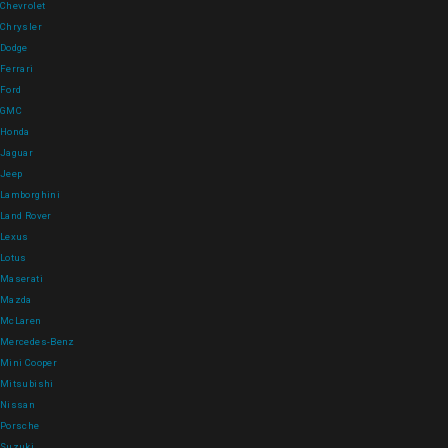
Chevrolet
Chrysler
Dodge
Ferrari
Ford
GMC
Honda
Jaguar
Jeep
Lamborghini
Land Rover
Lexus
Lotus
Maserati
Mazda
McLaren
Mercedes-Benz
Mini Cooper
Mitsubishi
Nissan
Porsche
Suzuki