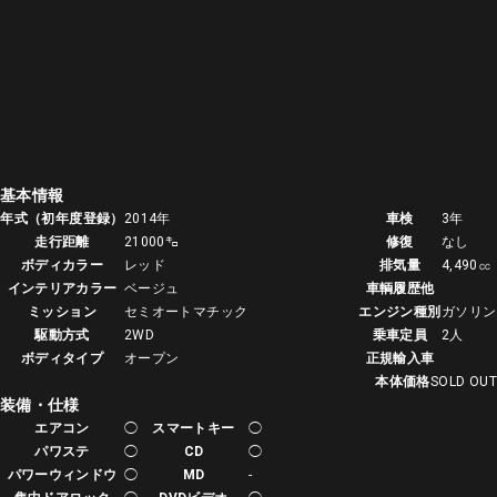
基本情報
年式（初年度登録）
2014年
車検
3年
走行距離
21000㌔
修復
なし
ボディカラー
レッド
排気量
4,490㏄
インテリアカラー
ベージュ
車輌履歴他
ミッション
セミオートマチック
エンジン種別
ガソリン
駆動方式
2WD
乗車定員
2人
ボディタイプ
オープン
正規輸入車
本体価格
SOLD OUT
装備・仕様
エアコン
◯
スマートキー
◯
パワステ
◯
CD
◯
パワーウィンドウ
◯
MD
-