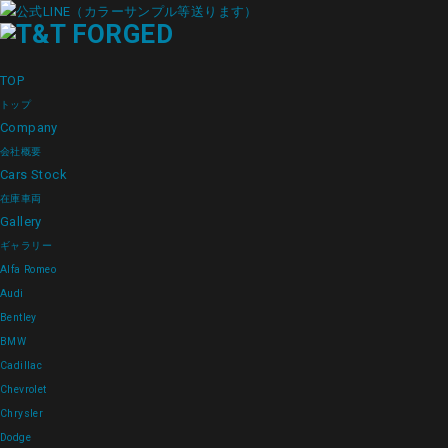
TOP
トップ
Company
会社概要
Cars Stock
在庫車両
Gallery
ギャラリー
Alfa Romeo
Audi
Bentley
BMW
Cadillac
Chevrolet
Chrysler
Dodge