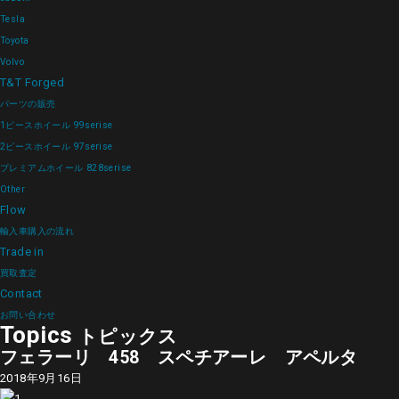
Tesla
Toyota
Volvo
T&T Forged
パーツの販売
1ピースホイール 99serise
2ピースホイール 97serise
プレミアムホイール 828serise
Other
Flow
輸入車購入の流れ
Trade in
買取査定
Contact
お問い合わせ
Topics
トピックス
フェラーリ 458 スペチアーレ アペルタ
2018年9月16日