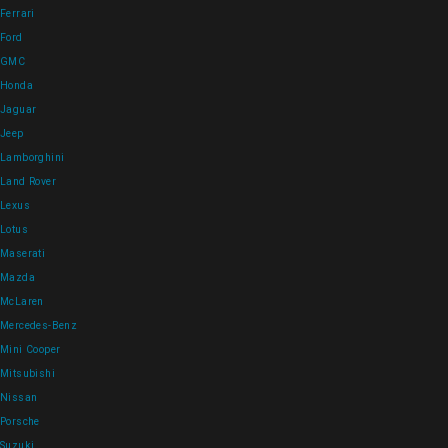
Ferrari
Ford
GMC
Honda
Jaguar
Jeep
Lamborghini
Land Rover
Lexus
Lotus
Maserati
Mazda
McLaren
Mercedes-Benz
Mini Cooper
Mitsubishi
Nissan
Porsche
Suzuki