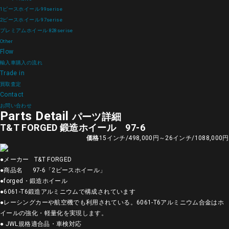
1ピースホイール 99serise
2ピースホイール 97serise
プレミアムホイール 828serise
Other
Flow
輸入車購入の流れ
Trade in
買取査定
Contact
お問い合わせ
Parts Detail
パーツ詳細
T&T FORGED 鍛造ホイール 97-6
価格
15インチ/498,000円～26インチ/1088,000円
●メーカー T&T FORGED
●商品名 97-6「2ピースホイール」
●forged・鍛造ホイール
●6061-T6鍛造アルミニウムで構成されています
●レーシングカーや航空機でも利用されている。6061-T6アルミニウム合金はホ
イールの強化・軽量化を実現します。
● JWL規格適合品・車検対応