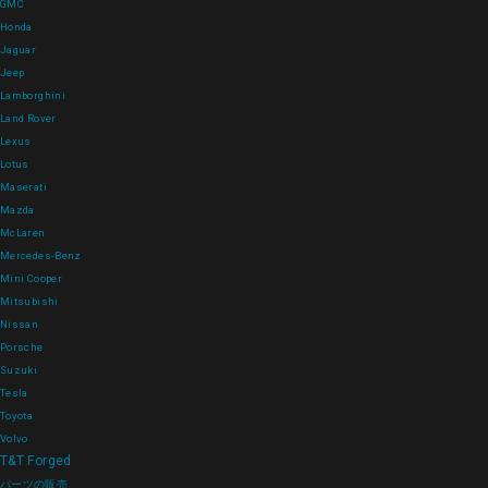
GMC
Honda
Jaguar
Jeep
Lamborghini
Land Rover
Lexus
Lotus
Maserati
Mazda
McLaren
Mercedes-Benz
Mini Cooper
Mitsubishi
Nissan
Porsche
Suzuki
Tesla
Toyota
Volvo
T&T Forged
パーツの販売