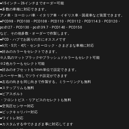
●15インチ～26インチまでオーダー可能
●多数の車種に対応できます。
アメ車・ヨーロッパ車・イタリア車・イギリス車・国産車など装置できます。
●PCD98・PCD100・PCD108・PCD110・PCD112・PCD114.3・PCD120・
pcd127・PCD130・pcd139.7・PCD140・PCD150
など、その他多数・オーダーで作製します。
●PCD・ハブでお困りの方にオススメです
●6穴・5穴・4穴・センターロック・さまざまな車種に対応
●好みのカラーをセレクトできます。
※人気のマットブラックやブラッシュドカラーもセレクト可能
※2色カラーもセレクト可能
●好みのオフセットを1mm単位で設定できます。
スペーサー無しでツライチ設定ができます
●左右の向きを同じ向きで作製する。ミラーリングも無料
●ステップリムも無料
●ピアスボルト
・フロントビス・リアビスのセレクトも無料
●空気圧センサー対応
●ビックキャリパー対応
●ワイトレ対応
●カスタムする中でさまざま事に対応してます