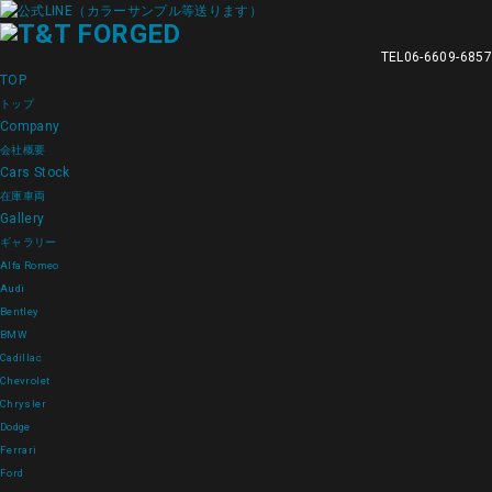
TEL
06-6609-6857
TOP
トップ
Company
会社概要
Cars Stock
在庫車両
Gallery
ギャラリー
Alfa Romeo
Audi
Bentley
BMW
Cadillac
Chevrolet
Chrysler
Dodge
Ferrari
Ford