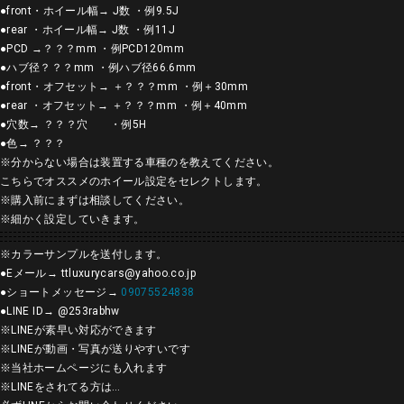
●front・ホイール幅→ J数 ・例9.5J
●rear ・ホイール幅→ J数 ・例11J
●PCD →？？？mm ・例PCD120mm
●ハブ径？？？mm ・例ハブ径66.6mm
●front・オフセット→ ＋？？？mm ・例＋30mm
●rear ・オフセット→ ＋？？？mm ・例＋40mm
●穴数→ ？？？穴 ・例5H
●色→ ？？？
※分からない場合は装置する車種のを教えてください。
こちらでオススメのホイール設定をセレクトします。
※
購入前にまずは相談してください。
※
細かく設定していきます。
※
カラーサンプルを送付します。
●E
メール
→ ttluxurycars@yahoo.co.jp
●
ショートメッセージ
→
09075524838
●LINE ID→ @253rabhw
※
LINE
が素早い対応ができます
※
LINE
が動画・写真が送りやすいです
※
当社ホームページにも入れます
※
LINE
をされてる方は
…