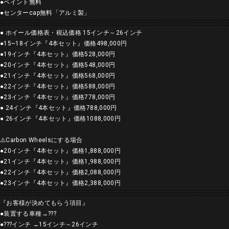
●
ペイント無料
●
センター
cap
無料「アルミ製」
● ホイール価格表・税込価格 15インチ～26インチ
●15~18
インチ『
4
本セット』価格
498,000
円
●19
インチ『
4
本セット』価格
528,000
円
●20
インチ『
4
本セット』価格
548,000
円
●21
インチ『
4
本セット』価格
568,000
円
●22
インチ『
4
本セット』価格
588,000
円
●23
インチ『
4
本セット』価格
778,000
円
● 24
インチ『
4
本セット』価格
788,000
円
● 26
インチ『
4
本セット』価格108
8,000
円
⚠️Carbon Wheelsにする場合
●20インチ『4本セット』価格1,888,000円
●21インチ『4本セット』価格1,988,000円
●22インチ『4本セット』価格2,088,000円
●23インチ『4本セット』価格2,388,000円
『お客様が決めてもらう項目』
●装置する車種→???
●???インチ →15インチ～26インチ