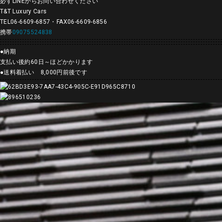
必ず
LINE
からお問い合わせください
T&T Luxury Cars
TEL06-6609-6857
・
FAX06-6609-6856
携帯
09075524838
●
納期
支払い後約60
日～ほどかかります
●
送料着払い
8,000
円前後です