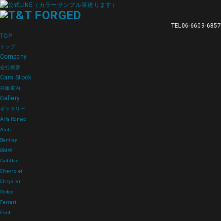
TEL
06-6609-6857
TOP
トップ
Company
会社概要
Cars Stock
在庫車両
Gallery
ギャラリー
Alfa Romeo
Audi
Bentley
BMW
Cadillac
Chevrolet
Chrysler
Dodge
Ferrari
Ford