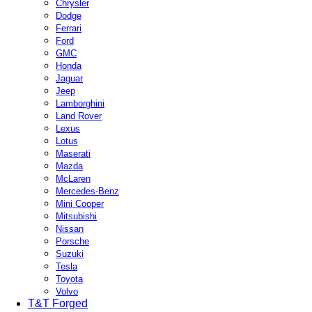
Chrysler
Dodge
Ferrari
Ford
GMC
Honda
Jaguar
Jeep
Lamborghini
Land Rover
Lexus
Lotus
Maserati
Mazda
McLaren
Mercedes-Benz
Mini Cooper
Mitsubishi
Nissan
Porsche
Suzuki
Tesla
Toyota
Volvo
T&T Forged