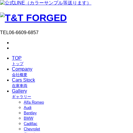
TEL
06-6609-6857
TOP
トップ
Company
会社概要
Cars Stock
在庫車両
Gallery
ギャラリー
Alfa Romeo
Audi
Bentley
BMW
Cadillac
Chevrolet