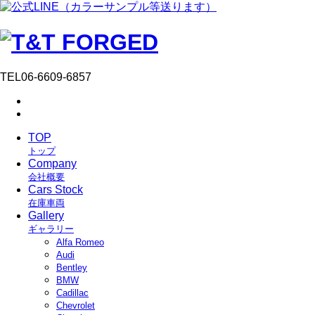
TEL
06-6609-6857
TOP
トップ
Company
会社概要
Cars Stock
在庫車両
Gallery
ギャラリー
Alfa Romeo
Audi
Bentley
BMW
Cadillac
Chevrolet