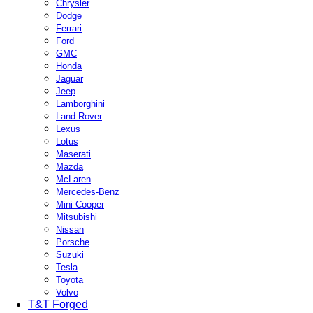
Chrysler
Dodge
Ferrari
Ford
GMC
Honda
Jaguar
Jeep
Lamborghini
Land Rover
Lexus
Lotus
Maserati
Mazda
McLaren
Mercedes-Benz
Mini Cooper
Mitsubishi
Nissan
Porsche
Suzuki
Tesla
Toyota
Volvo
T&T Forged