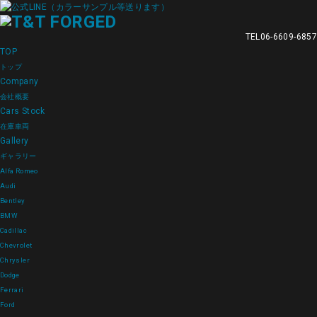
TEL
06-6609-6857
TOP
トップ
Company
会社概要
Cars Stock
在庫車両
Gallery
ギャラリー
Alfa Romeo
Audi
Bentley
BMW
Cadillac
Chevrolet
Chrysler
Dodge
Ferrari
Ford