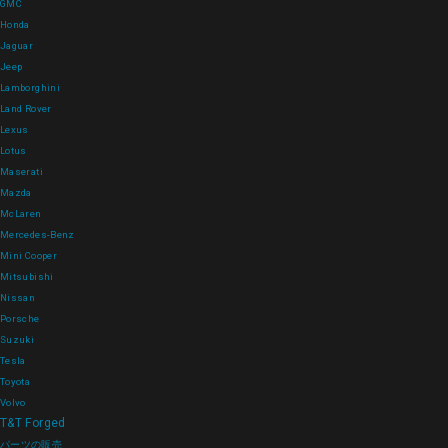
GMC
Honda
Jaguar
Jeep
Lamborghini
Land Rover
Lexus
Lotus
Maserati
Mazda
McLaren
Mercedes-Benz
Mini Cooper
Mitsubishi
Nissan
Porsche
Suzuki
Tesla
Toyota
Volvo
T&T Forged
パーツの販売