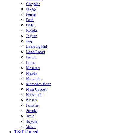
Chrysler
Dodge
Ferrari
Ford
GMC
Honda
Jaguar
Jeep
Lamborghini
Land Rover
Lexus
Lotus
Maserati
Mazda
McLaren
Mercedes-Benz
Mini Cooper
Mitsubishi
Nissan
Porsche
Suzuki
Tesla
Toyota
Volvo
T&T Forged