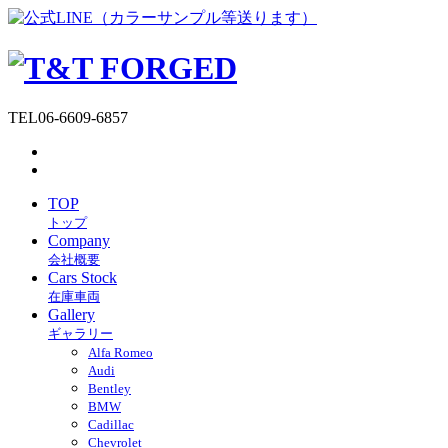
TEL
06-6609-6857
TOP
トップ
Company
会社概要
Cars Stock
在庫車両
Gallery
ギャラリー
Alfa Romeo
Audi
Bentley
BMW
Cadillac
Chevrolet