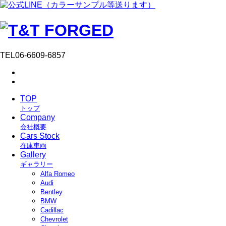
TEL
06-6609-6857
TOP
トップ
Company
会社概要
Cars Stock
在庫車両
Gallery
ギャラリー
Alfa Romeo
Audi
Bentley
BMW
Cadillac
Chevrolet