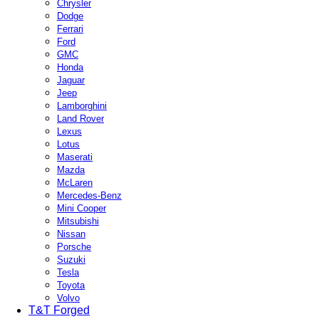
Chrysler
Dodge
Ferrari
Ford
GMC
Honda
Jaguar
Jeep
Lamborghini
Land Rover
Lexus
Lotus
Maserati
Mazda
McLaren
Mercedes-Benz
Mini Cooper
Mitsubishi
Nissan
Porsche
Suzuki
Tesla
Toyota
Volvo
T&T Forged