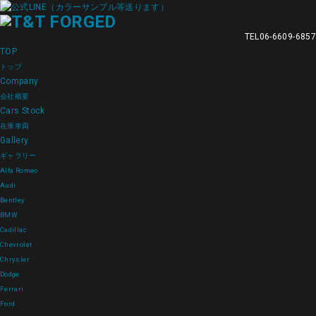
TEL
06-6609-6857
TOP
トップ
Company
会社概要
Cars Stock
在庫車両
Gallery
ギャラリー
Alfa Romeo
Audi
Bentley
BMW
Cadillac
Chevrolet
Chrysler
Dodge
Ferrari
Ford