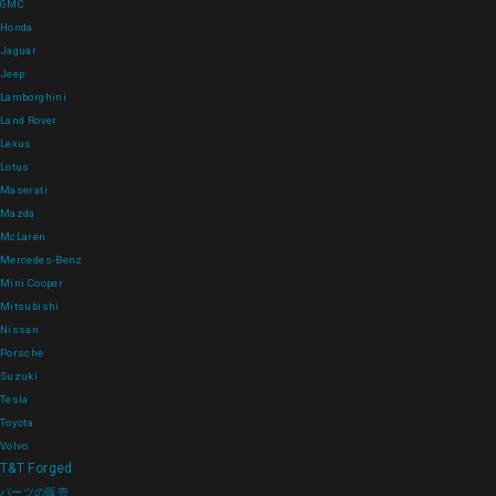
GMC
Honda
Jaguar
Jeep
Lamborghini
Land Rover
Lexus
Lotus
Maserati
Mazda
McLaren
Mercedes-Benz
Mini Cooper
Mitsubishi
Nissan
Porsche
Suzuki
Tesla
Toyota
Volvo
T&T Forged
パーツの販売