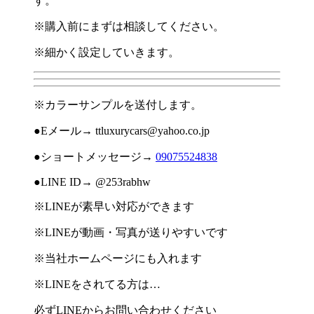
す。
※
購入前にまずは相談してください。
※
細かく設定していきます。
※
カラーサンプルを送付します。
●E
メール
→ ttluxurycars@yahoo.co.jp
●
ショートメッセージ
→
09075524838
●LINE ID→ @253rabhw
※
LINE
が素早い対応ができます
※
LINE
が動画・写真が送りやすいです
※
当社ホームページにも入れます
※
LINE
をされてる方は
…
必ず
LINE
からお問い合わせください