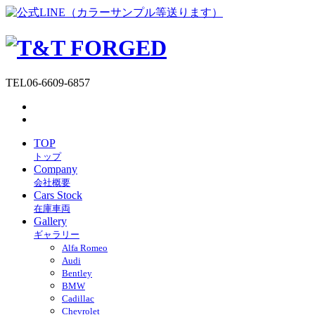
TEL
06-6609-6857
TOP
トップ
Company
会社概要
Cars Stock
在庫車両
Gallery
ギャラリー
Alfa Romeo
Audi
Bentley
BMW
Cadillac
Chevrolet