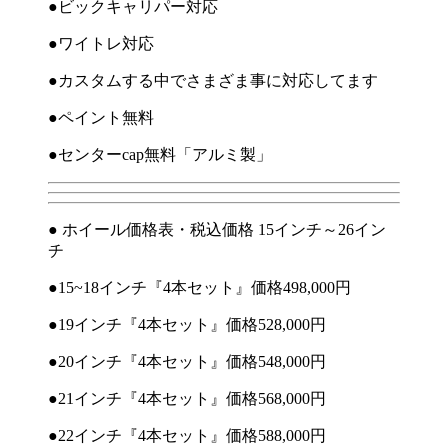
●ビックキャリパー対応
●ワイトレ対応
●カスタムする中でさまざま事に対応してます
●
ペイント無料
●
センター
cap
無料「アルミ製」
● ホイール価格表・税込価格 15インチ～26イン
チ
●15~18
インチ『
4
本セット』価格
498,000
円
●19
インチ『
4
本セット』価格
528,000
円
●20
インチ『
4
本セット』価格
548,000
円
●21
インチ『
4
本セット』価格
568,000
円
●22
インチ『
4
本セット』価格
588,000
円