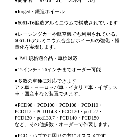
●商品名 97-18「2ピースホイール」
●forged・鍛造ホイール
●6061-T6鍛造アルミニウムで構成されています
●レーシングカーや航空機でも利用されている。
6061-T6アルミニウム合金はホイールの強化・軽
量化を実現します。
● JWL規格適合品・車検対応
●15インチ～26インチまでオーダー可能
●多数の車種に対応できます。
アメ車・ヨーロッパ車・イタリア車・イギリス
車・国産車など装置できます。
●PCD98・PCD100・PCD108・PCD110・
PCD112・PCD114.3・PCD120・pcd127・
PCD130・pcd139.7・PCD140・PCD150
など、その他多数・オーダーで作製します。
●PCD・ハブでお困りの方にオススメです