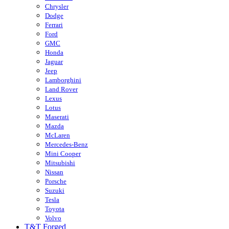
Chrysler
Dodge
Ferrari
Ford
GMC
Honda
Jaguar
Jeep
Lamborghini
Land Rover
Lexus
Lotus
Maserati
Mazda
McLaren
Mercedes-Benz
Mini Cooper
Mitsubishi
Nissan
Porsche
Suzuki
Tesla
Toyota
Volvo
T&T Forged