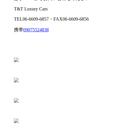
T&T Luxury Cars
TEL06-6609-6857
・
FAX06-6609-6856
携帯
09075524838