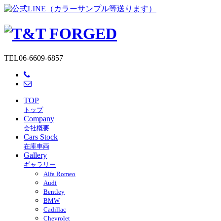
TEL
06-6609-6857
TOP
トップ
Company
会社概要
Cars Stock
在庫車両
Gallery
ギャラリー
Alfa Romeo
Audi
Bentley
BMW
Cadillac
Chevrolet