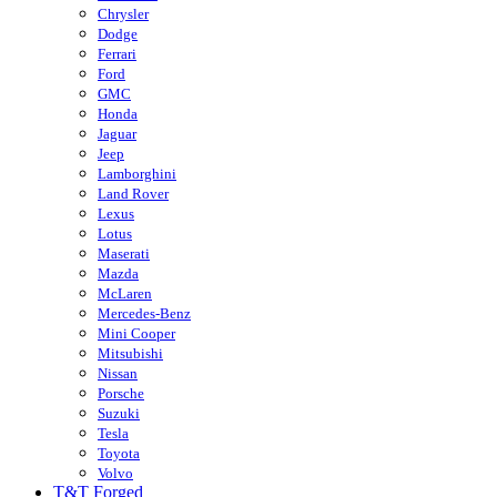
Chrysler
Dodge
Ferrari
Ford
GMC
Honda
Jaguar
Jeep
Lamborghini
Land Rover
Lexus
Lotus
Maserati
Mazda
McLaren
Mercedes-Benz
Mini Cooper
Mitsubishi
Nissan
Porsche
Suzuki
Tesla
Toyota
Volvo
T&T Forged