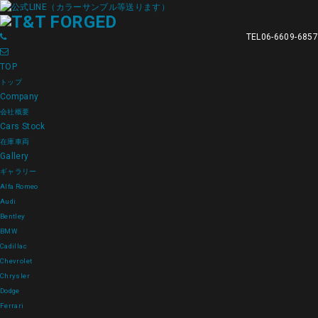
TEL
06-6609-6857
TOP
トップ
Company
会社概要
Cars Stock
在庫車両
Gallery
ギャラリー
Alfa Romeo
Audi
Bentley
BMW
Cadillac
Chevrolet
Chrysler
Dodge
Ferrari