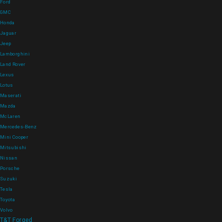
Ford
GMC
Honda
Jaguar
Jeep
Lamborghini
Land Rover
Lexus
Lotus
Maserati
Mazda
McLaren
Mercedes-Benz
Mini Cooper
Mitsubishi
Nissan
Porsche
Suzuki
Tesla
Toyota
Volvo
T&T Forged