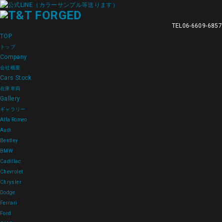
TEL
06-6609-6857
TOP
トップ
Company
会社概要
Cars Stock
在庫車両
Gallery
ギャラリー
Alfa Romeo
Audi
Bentley
BMW
Cadillac
Chevrolet
Chrysler
Dodge
Ferrari
Ford