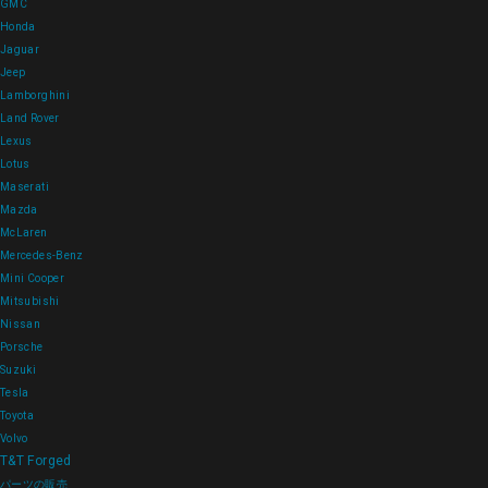
GMC
Honda
Jaguar
Jeep
Lamborghini
Land Rover
Lexus
Lotus
Maserati
Mazda
McLaren
Mercedes-Benz
Mini Cooper
Mitsubishi
Nissan
Porsche
Suzuki
Tesla
Toyota
Volvo
T&T Forged
パーツの販売