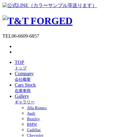
TEL
06-6609-6857
TOP
トップ
Company
会社概要
Cars Stock
在庫車両
Gallery
ギャラリー
Alfa Romeo
Audi
Bentley
BMW
Cadillac
Chevrolet