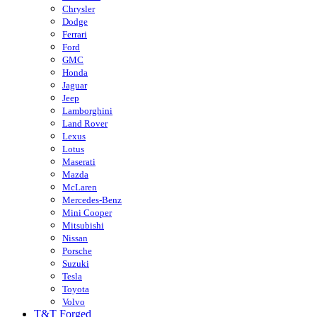
Chrysler
Dodge
Ferrari
Ford
GMC
Honda
Jaguar
Jeep
Lamborghini
Land Rover
Lexus
Lotus
Maserati
Mazda
McLaren
Mercedes-Benz
Mini Cooper
Mitsubishi
Nissan
Porsche
Suzuki
Tesla
Toyota
Volvo
T&T Forged