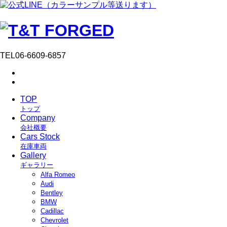
TEL
06-6609-6857
TOP
トップ
Company
会社概要
Cars Stock
在庫車両
Gallery
ギャラリー
Alfa Romeo
Audi
Bentley
BMW
Cadillac
Chevrolet