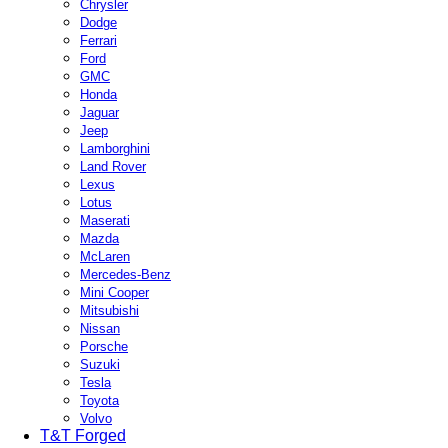
Chrysler
Dodge
Ferrari
Ford
GMC
Honda
Jaguar
Jeep
Lamborghini
Land Rover
Lexus
Lotus
Maserati
Mazda
McLaren
Mercedes-Benz
Mini Cooper
Mitsubishi
Nissan
Porsche
Suzuki
Tesla
Toyota
Volvo
T&T Forged