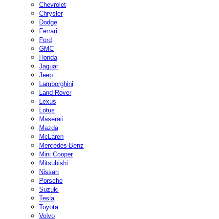
Chevrolet
Chrysler
Dodge
Ferrari
Ford
GMC
Honda
Jaguar
Jeep
Lamborghini
Land Rover
Lexus
Lotus
Maserati
Mazda
McLaren
Mercedes-Benz
Mini Cooper
Mitsubishi
Nissan
Porsche
Suzuki
Tesla
Toyota
Volvo