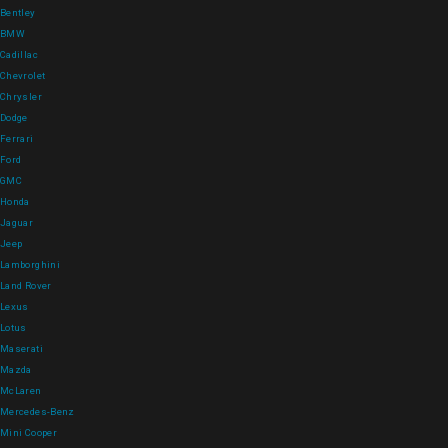
Bentley
BMW
Cadillac
Chevrolet
Chrysler
Dodge
Ferrari
Ford
GMC
Honda
Jaguar
Jeep
Lamborghini
Land Rover
Lexus
Lotus
Maserati
Mazda
McLaren
Mercedes-Benz
Mini Cooper