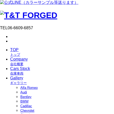
TEL
06-6609-6857
TOP
トップ
Company
会社概要
Cars Stock
在庫車両
Gallery
ギャラリー
Alfa Romeo
Audi
Bentley
BMW
Cadillac
Chevrolet