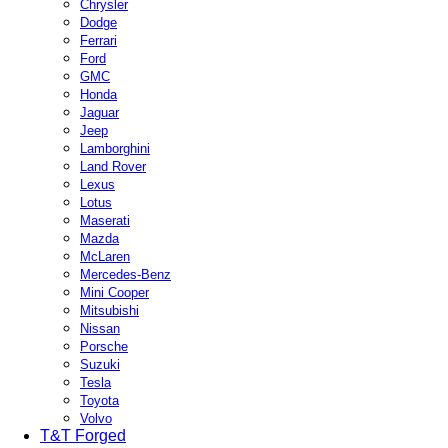
Chrysler
Dodge
Ferrari
Ford
GMC
Honda
Jaguar
Jeep
Lamborghini
Land Rover
Lexus
Lotus
Maserati
Mazda
McLaren
Mercedes-Benz
Mini Cooper
Mitsubishi
Nissan
Porsche
Suzuki
Tesla
Toyota
Volvo
T&T Forged