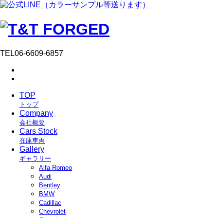
TEL
06-6609-6857
TOP
トップ
Company
会社概要
Cars Stock
在庫車両
Gallery
ギャラリー
Alfa Romeo
Audi
Bentley
BMW
Cadillac
Chevrolet