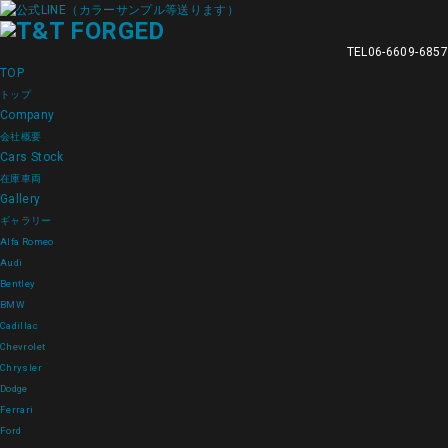
TEL
06-6609-6857
TOP
トップ
Company
会社概要
Cars Stock
在庫車両
Gallery
ギャラリー
Alfa Romeo
Audi
Bentley
BMW
Cadillac
Chevrolet
Chrysler
Dodge
Ferrari
Ford