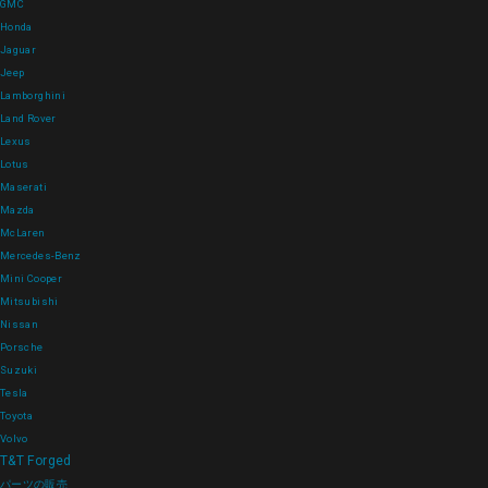
GMC
Honda
Jaguar
Jeep
Lamborghini
Land Rover
Lexus
Lotus
Maserati
Mazda
McLaren
Mercedes-Benz
Mini Cooper
Mitsubishi
Nissan
Porsche
Suzuki
Tesla
Toyota
Volvo
T&T Forged
パーツの販売