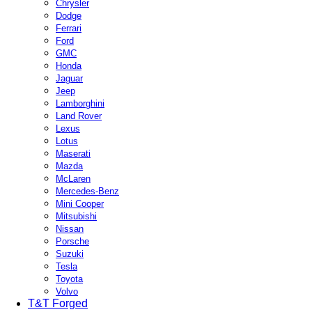
Chrysler
Dodge
Ferrari
Ford
GMC
Honda
Jaguar
Jeep
Lamborghini
Land Rover
Lexus
Lotus
Maserati
Mazda
McLaren
Mercedes-Benz
Mini Cooper
Mitsubishi
Nissan
Porsche
Suzuki
Tesla
Toyota
Volvo
T&T Forged