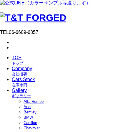
TEL
06-6609-6857
TOP
トップ
Company
会社概要
Cars Stock
在庫車両
Gallery
ギャラリー
Alfa Romeo
Audi
Bentley
BMW
Cadillac
Chevrolet