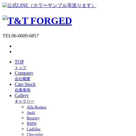
TEL
06-6609-6857
TOP
トップ
Company
会社概要
Cars Stock
在庫車両
Gallery
ギャラリー
Alfa Romeo
Audi
Bentley
BMW
Cadillac
Chevrolet