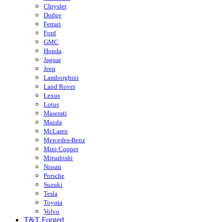
Chrysler
Dodge
Ferrari
Ford
GMC
Honda
Jaguar
Jeep
Lamborghini
Land Rover
Lexus
Lotus
Maserati
Mazda
McLaren
Mercedes-Benz
Mini Cooper
Mitsubishi
Nissan
Porsche
Suzuki
Tesla
Toyota
Volvo
T&T Forged