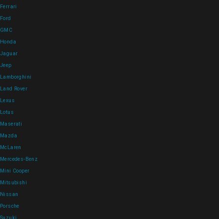
Ferrari
Ford
GMC
Honda
Jaguar
Jeep
Lamborghini
Land Rover
Lexus
Lotus
Maserati
Mazda
McLaren
Mercedes-Benz
Mini Cooper
Mitsubishi
Nissan
Porsche
Suzuki