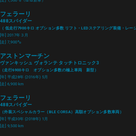
[走] 1,500㌔（ほぼ新車）
フェラーリ
488スパイダー
（ 低走行7900キロ オプション多数 リフト・LEDステアリング装備・レ
[年] 2017年３月
[走] 7,900㌔
アストンマーチン
ヴァンキッシュ ヴォランテ タッチトロニック3
（走行6900キロ オプション多数の極上車両 新型）
[年] 平成28年 (2016年) 5月
[走] 6,900 km
フェラーリ
488スパイダー
（外装スペシャルカラー（BLE CORSA）高額オプション多数車両）
[年] 平成30年 (2018年) 1月
[走] 9,500 km