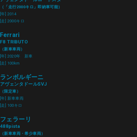
（「走行2000キロ」即納車可能）
[年] 2014
[走] 2000キロ
Ferrari
F8 TRIBUTO
（新車車両）
[年] 2020年 新車
[走] 100km
ランボルギーニ
アヴェンタドールSVJ
（限定車）
[年] 新車車両
[走] 100キロ
フェラーリ
488pista
（新車車両・希少車両）