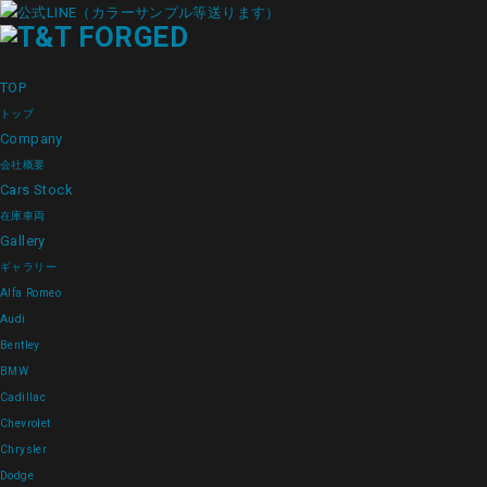
TOP
トップ
Company
会社概要
Cars Stock
在庫車両
Gallery
ギャラリー
Alfa Romeo
Audi
Bentley
BMW
Cadillac
Chevrolet
Chrysler
Dodge