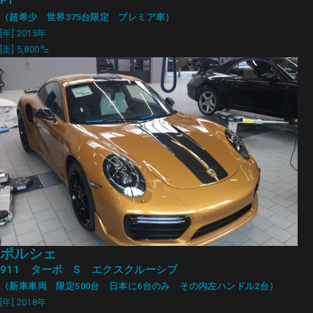
P1
（超希少 世界375台限定 プレミア車）
[年] 2015年
[走] 5,800㌔
ポルシェ
911 ターボ S エクスクルーシブ
（新車車両 限定500台 日本に6台のみ その内左ハンドル2台）
[年] 2018年