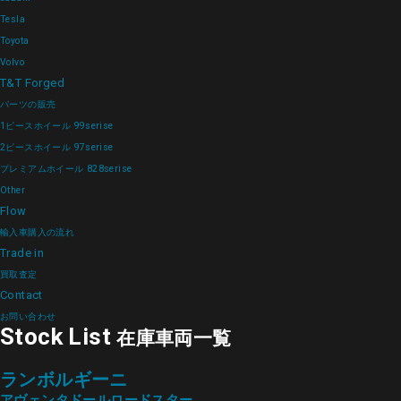
Tesla
Toyota
Volvo
T&T Forged
パーツの販売
1ピースホイール 99serise
2ピースホイール 97serise
プレミアムホイール 828serise
Other
Flow
輸入車購入の流れ
Trade in
買取査定
Contact
お問い合わせ
Stock List
在庫車両一覧
ランボルギーニ
アヴェンタドールロードスター